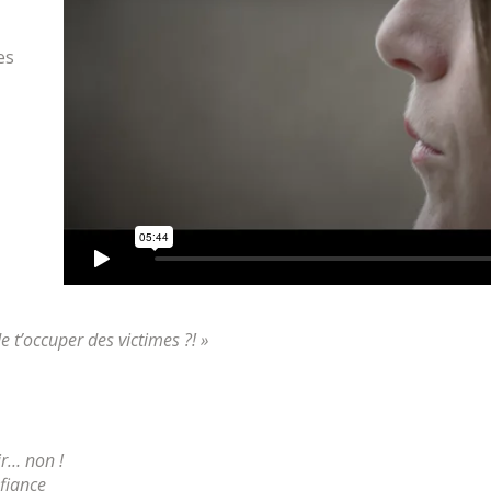
es
e t’occuper des victimes ?! »
ir… non !
nfiance