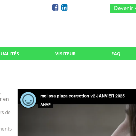
Devenir 
UALITÉS
VISITEUR
FAQ
,
r en
rs de
ments