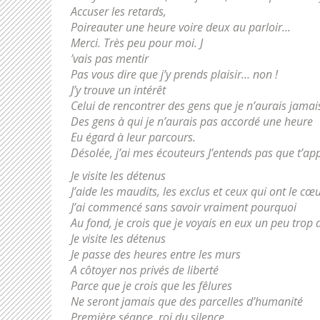
Accuser les retards,
Poireauter une heure voire deux au parloir...
Merci. Très peu pour moi. J
’vais pas mentir
Pas vous dire que j’y prends plaisir… non !
J’y trouve un intérêt
Celui de rencontrer des gens que je n’aurais jamais
Des gens à qui je n’aurais pas accordé une heure
Eu égard à leur parcours.
Désolée, j’ai mes écouteurs J’entends pas que t’app
Je visite les détenus
J’aide les maudits, les exclus et ceux qui ont le cœu
J’ai commencé sans savoir vraiment pourquoi
Au fond, je crois que je voyais en eux un peu trop 
Je visite les détenus
Je passe des heures entre les murs
A côtoyer nos privés de liberté
Parce que je crois que les fêlures
Ne seront jamais que des parcelles d’humanité
Première séance, roi du silence.