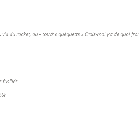
té, y’a du racket, du « touche quéquette » Crois-moi y’a de quoi fr
 fusillés
ôté