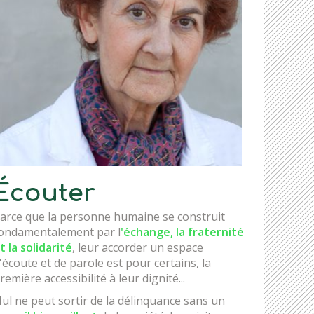
Écouter
arce que la personne humaine se construit
ondamentalement par l
'échange, la fraternité
t la solidarité
, leur accorder un espace
'écoute et de parole est pour certains, la
remière accessibilité à leur dignité...
ul ne peut sortir de la délinquance sans un