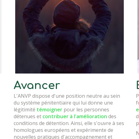
Avancer
L'ANVP dispose d'une position neutre au sein
P
du système pénitentiaire qui lui donne une
f
légitimité
témoigner
pour les personnes
e
détenues et
contribuer à l'amélioration
des
d
conditions de détention. Ainsi, elle s'ouvre à ses
p
homologues européens et expérimente de
N
nouvelles pratiques d'accompagnement et