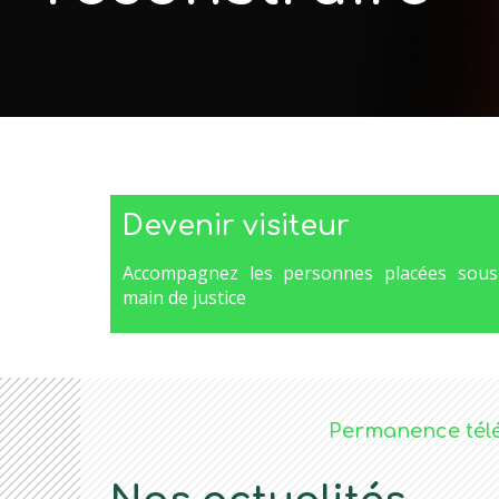
Devenir visiteur
Accompagnez les personnes placées sous
main de justice
Permanence télé