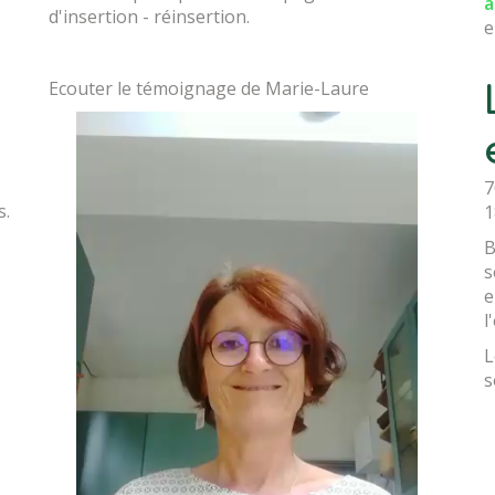
a
d'insertion - réinsertion.
e
Ecouter le témoignage de Marie-Laure
7
s.
1
B
s
e
l
L
s