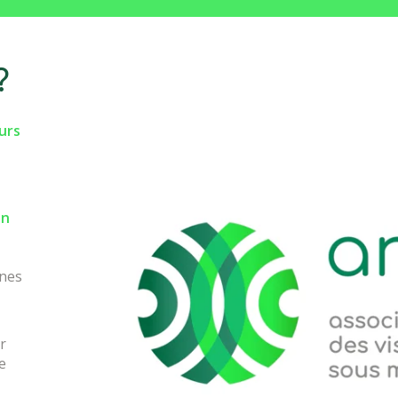
?
urs
on
ines
r
e